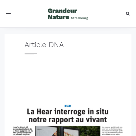
Toggle
navigation
Article DNA
La Haute école des arts du Rhin interroge in
situ notre rapport au vivant.
Un article de Charlotte DORN
25 mai 2022